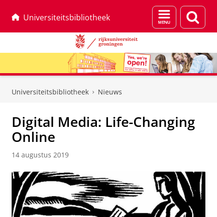
Menu
Zoek
Universiteitsbibliotheek
en
zoeken
Skip
Skip
to
to
Universiteitsbibliotheek
Nieuws
Content
Navigation
Digital Media: Life-Changing
Online
14 augustus 2019