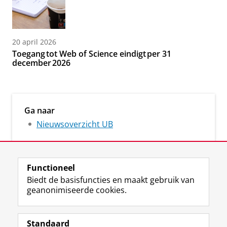
20 april 2026
Toegang tot Web of Science eindigt per 31
december 2026
Ga naar
Nieuwsoverzicht UB
Functioneel
Biedt de basisfuncties en maakt gebruik van
geanonimiseerde cookies.
M
I
Volg ons op
a
n
Standaard