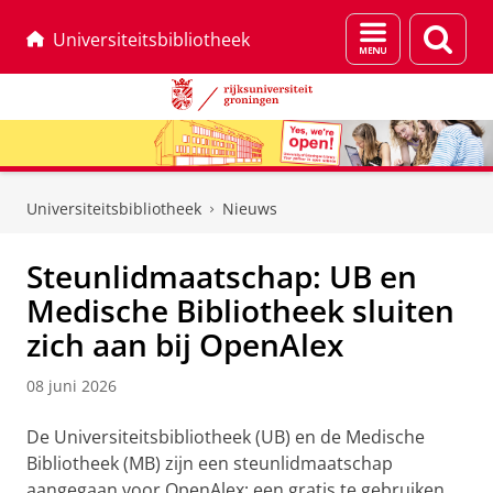
Menu
Zoek
Universiteitsbibliotheek
en
zoeken
Skip
Skip
to
to
Universiteitsbibliotheek
Nieuws
Content
Navigation
Steunlidmaatschap: UB en
Medische Bibliotheek sluiten
zich aan bij OpenAlex
08 juni 2026
De Universiteitsbibliotheek (UB) en de Medische
Bibliotheek (MB) zijn een steunlidmaatschap
aangegaan voor OpenAlex; een gratis te gebruiken,