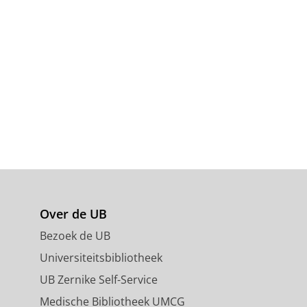
Over de UB
Bezoek de UB
Universiteitsbibliotheek
UB Zernike Self-Service
Medische Bibliotheek UMCG