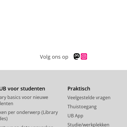
M
I
Volg ons op
a
n
s
s
t
t
o
a
d
g
UB voor studenten
Praktisch
o
r
rary basics voor nieuwe
Veelgestelde vragen
n
a
denten
p
m
Thuistoegang
ken per onderwerp (Library
r
-
UB App
des)
o
a
Studie/werkplekken
f
c