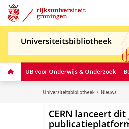
Skip
Skip
to
to
Content
Navigation
Universiteitsbibliotheek
Home
UB voor Onderwijs & Onderzoek
B
Universiteitsbibliotheek
Nieuws
CERN lanceert dit
publicatieplatfo