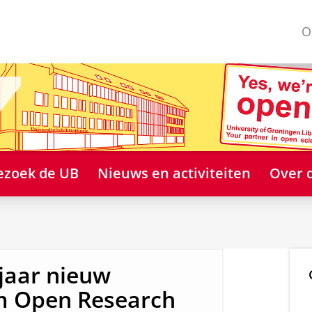
O
ezoek de UB
Nieuws en activiteiten
Over 
 jaar nieuw
rm Open Research