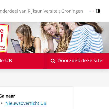
nderdeel van Rijksuniversiteit Groningen
Contr
Nederlands
English
de UB
Doorzoek deze site
Ga naar
Nieuwsoverzicht UB