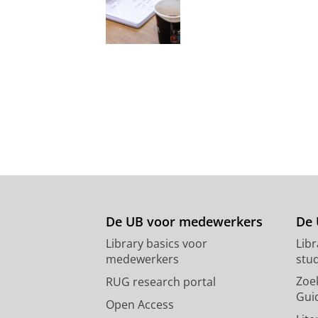
De UB voor medewerkers
De 
Library basics voor
Lib
medewerkers
stu
Zoe
RUG research portal
Gui
Open Access