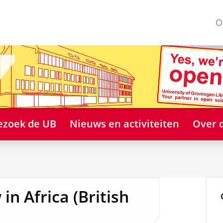
O
ezoek de UB
Nieuws en activiteiten
Over 
 in Africa (British