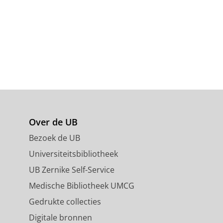
Over de UB
Bezoek de UB
Universiteitsbibliotheek
UB Zernike Self-Service
Medische Bibliotheek UMCG
Gedrukte collecties
Digitale bronnen