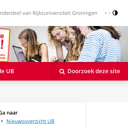
nderdeel van Rijksuniversiteit Groningen
Contr
Nederlands
English
de UB
Doorzoek deze site
Ga naar
Nieuwsoverzicht UB