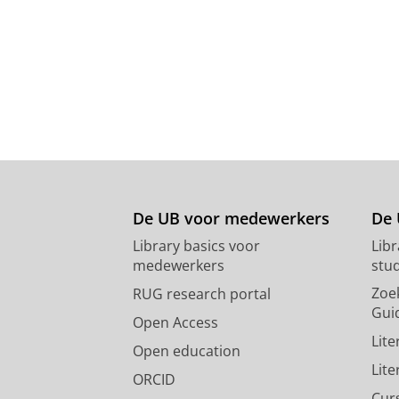
De UB voor medewerkers
De 
Library basics voor
Lib
medewerkers
stu
Zoe
RUG research portal
Gui
Open Access
Lit
Open education
Lit
ORCID
Cur