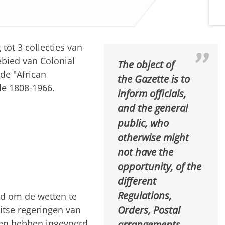
tot 3 collecties van
ebied van Colonial
The object of
de "African
the Gazette is to
de 1808-1966.
inform officials,
and the general
public, who
otherwise might
not have the
opportunity, of the
different
Regulations,
id om de wetten te
Orders, Postal
tse regeringen van
arrangements,
nden hebben ingevoerd.