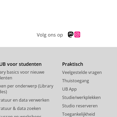
M
I
Volg ons op
a
n
s
s
t
t
o
a
d
g
UB voor studenten
Praktisch
o
r
rary basics voor nieuwe
Veelgestelde vragen
n
a
denten
p
m
Thuistoegang
ken per onderwerp (Library
r
-
UB App
des)
o
a
Studie/werkplekken
f
c
eratuur en data verwerken
i
c
Studio reserveren
eratuur & data zoeken
e
o
Toegankelijkheid
l
u
sussen en workshops