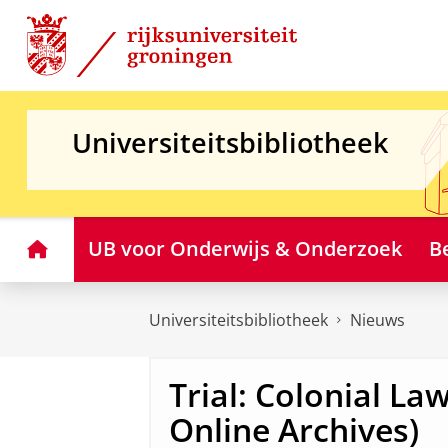
Skip
Skip
to
to
Content
Navigation
Universiteitsbibliotheek
Home
UB voor Onderwijs & Onderzoek
B
Universiteitsbibliotheek
Nieuws
Trial: Colonial Law
Online Archives)