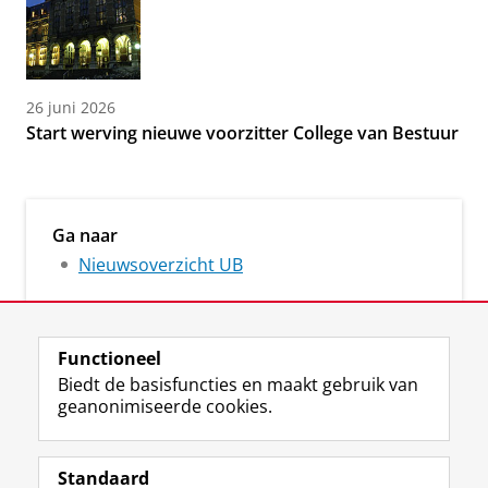
26 juni 2026
Start werving nieuwe voorzitter College van Bestuur
Ga naar
Nieuwsoverzicht UB
Functioneel
Biedt de basisfuncties en maakt gebruik van
geanonimiseerde cookies.
M
I
Volg ons op
a
n
Standaard
s
s