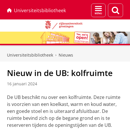
Menu
Zoek
Universiteitsbibliotheek
en
zoeken
Skip
Skip
to
to
Universiteitsbibliotheek
Nieuws
Content
Navigation
Nieuw in de UB: kolfruimte
16 januari 2024
De UB beschikt nu over een kolfruimte. Deze ruimte
is voorzien van een koelkast, warm en koud water,
een goede stoel en is uiteraard afsluitbaar. De
ruimte bevind zich op de begane grond en is te
reserveren tijdens de openingstijden van de UB.