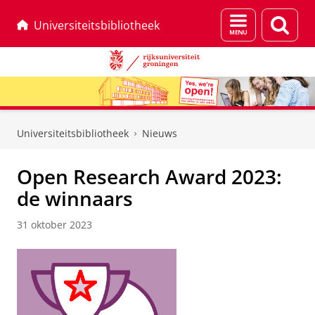
Menu
Zoek
Universiteitsbibliotheek
en
zoeken
Skip
Skip
to
to
Universiteitsbibliotheek
Nieuws
Content
Navigation
Open Research Award 2023:
de winnaars
31 oktober 2023