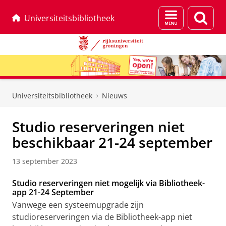
Menu
Zoek
Universiteitsbibliotheek
en
zoeken
Skip
Skip
to
to
Universiteitsbibliotheek
Nieuws
Content
Navigation
Studio reserveringen niet
beschikbaar 21-24 september
13 september 2023
Studio reserveringen niet mogelijk via Bibliotheek-
app 21-24 September
Vanwege een systeemupgrade zijn
studioreserveringen via de Bibliotheek-app niet