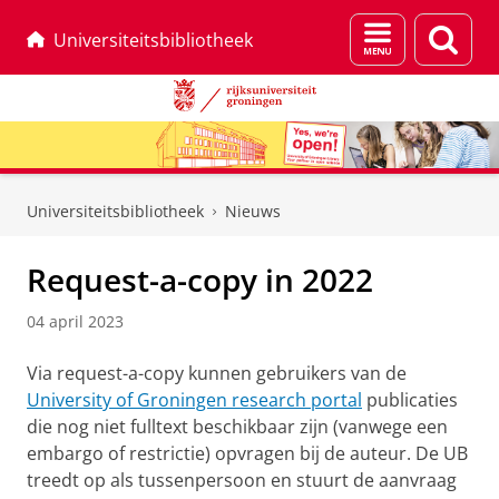
Menu
Zoek
Universiteitsbibliotheek
en
zoeken
Skip
Skip
to
to
Universiteitsbibliotheek
Nieuws
Content
Navigation
Request-a-copy in 2022
04 april 2023
Via request-a-copy kunnen gebruikers van de
University of Groningen research portal
publicaties
die nog niet fulltext beschikbaar zijn (vanwege een
embargo of restrictie) opvragen bij de auteur. De UB
treedt op als tussenpersoon en stuurt de aanvraag