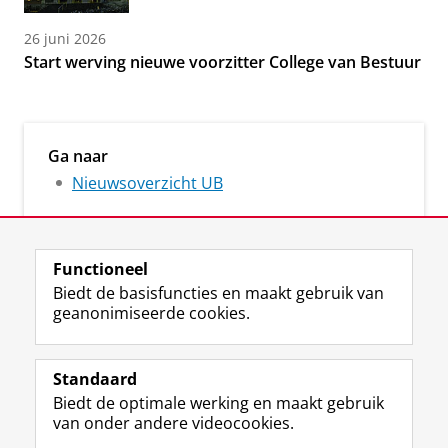
26 juni 2026
Start werving nieuwe voorzitter College van Bestuur
Ga naar
Nieuwsoverzicht UB
Functioneel
Biedt de basisfuncties en maakt gebruik van
geanonimiseerde cookies.
M
I
Volg ons op
a
n
Standaard
s
s
Biedt de optimale werking en maakt gebruik
t
t
De UB voor medewerkers
van onder andere videocookies.
o
a
De UB voor studenten
d
g