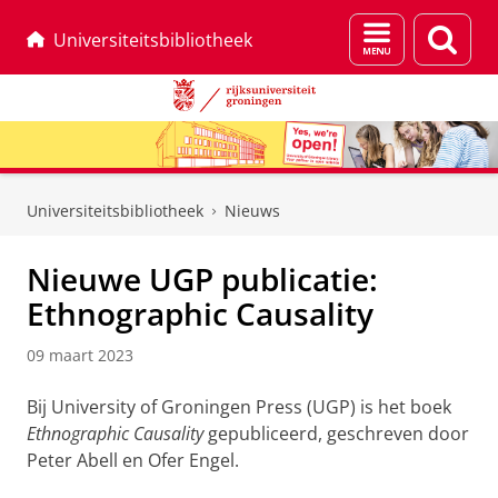
Menu
Zoek
Universiteitsbibliotheek
en
zoeken
Skip
Skip
to
to
Universiteitsbibliotheek
Nieuws
Content
Navigation
Nieuwe UGP publicatie:
Ethnographic Causality
09 maart 2023
Bij University of Groningen Press (UGP) is het boek
Ethnographic Causality
gepubliceerd, geschreven door
Peter Abell en Ofer Engel.