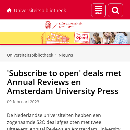
Menu
Zoek
Universiteitsbibliotheek
en
zoeken
Skip
Skip
to
to
Universiteitsbibliotheek
Nieuws
Content
Navigation
'Subscribe to open' deals met
Annual Reviews en
Amsterdam University Press
09 februari 2023
De Nederlandse universiteiten hebben een
zogenaamde S2O deal afgesloten met twee
uitgevers: Annual Reviews en Amsterdam University