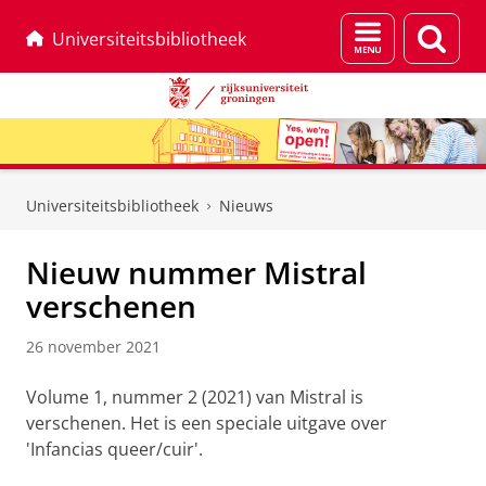
Menu
Zoek
Universiteitsbibliotheek
en
zoeken
Skip
Skip
to
to
Universiteitsbibliotheek
Nieuws
Content
Navigation
Nieuw nummer Mistral
verschenen
26 november 2021
Volume 1, nummer 2 (2021) van Mistral is
verschenen. Het is een speciale uitgave over
'Infancias queer/cuir'.