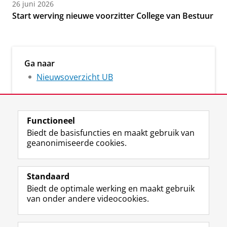
26 juni 2026
Start werving nieuwe voorzitter College van Bestuur
Ga naar
Nieuwsoverzicht UB
Functioneel
Biedt de basisfuncties en maakt gebruik van
geanonimiseerde cookies.
M
I
Volg ons op
a
n
Standaard
s
s
Biedt de optimale werking en maakt gebruik
t
t
De UB voor medewerkers
van onder andere videocookies.
o
a
De UB voor studenten
d
g
o
r