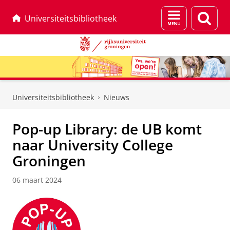
Menu
Zoek
Universiteitsbibliotheek
en
zoeken
Skip
Skip
to
to
Universiteitsbibliotheek
Nieuws
Content
Navigation
Pop-up Library: de UB komt
naar University College
Groningen
06 maart 2024