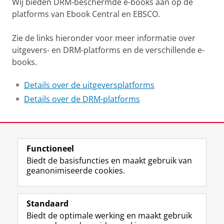
Wij bieden DRM-beschermde e-books aan op de
platforms
van
Ebook Central en EBSCO.
Zie de links hieronder voor meer informatie over
uitgevers- en DRM-platforms en de verschillende e-
books.
Details over de uitgeversplatforms
Details over de DRM-platforms
Laatst gewijzigd:
01 juni 2026 14:42
Functioneel
View this page in:
English
Biedt de basisfuncties en maakt gebruik van
geanonimiseerde cookies.
M
I
Volg ons op
a
n
Standaard
s
s
Biedt de optimale werking en maakt gebruik
t
t
De UB voor medewerkers