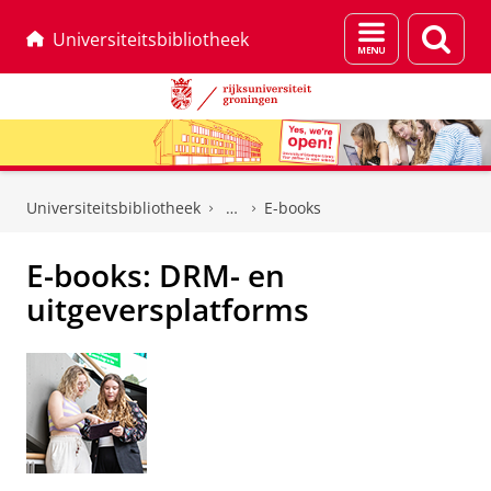
Menu
Zoek
Universiteitsbibliotheek
en
zoeken
Skip
Skip
to
to
Universiteitsbibliotheek
E-books
Content
Navigation
E-books: DRM- en
uitgeversplatforms