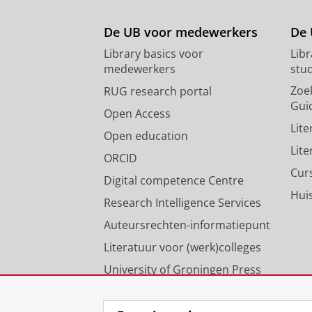
De UB voor medewerkers
De 
Library basics voor
Lib
medewerkers
stu
Zoe
RUG research portal
Gui
Open Access
Lit
Open education
Lit
ORCID
Cur
Digital competence Centre
Hui
Research Intelligence Services
Auteursrechten-informatiepunt
Literatuur voor (werk)colleges
University of Groningen Press
Onze expertise