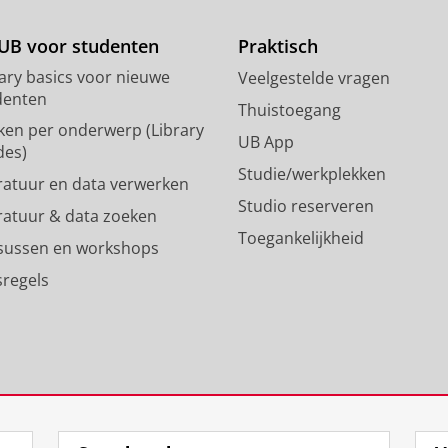
o
a
d
g
UB voor studenten
Praktisch
o
r
rary basics voor nieuwe
Veelgestelde vragen
n
a
denten
p
m
Thuistoegang
ken per onderwerp (Library
r
-
UB App
des)
o
a
Studie/werkplekken
f
c
eratuur en data verwerken
i
c
Studio reserveren
eratuur & data zoeken
e
o
Toegankelijkheid
l
u
sussen en workshops
R
n
sregels
i
t
j
R
k
i
s
j
u
k
n
s
i
u
v
n