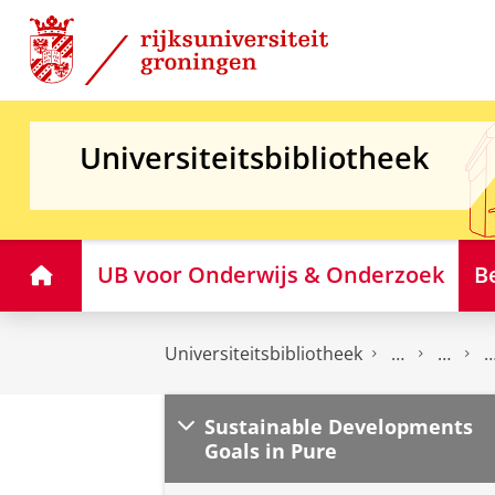
Skip
Skip
to
to
Content
Navigation
Universiteitsbibliotheek
Home
UB voor Onderwijs & Onderzoek
B
Universiteitsbibliotheek
Sustainable Developments
Goals in Pure