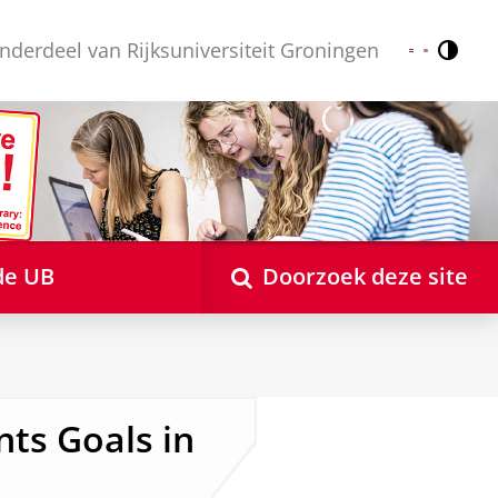
nderdeel van Rijksuniversiteit Groningen
Contr
Nederlands
English
de UB
Doorzoek deze site
ts Goals in