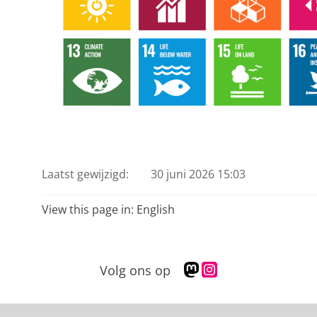
Laatst gewijzigd:
30 juni 2026 15:03
View this page in:
English
M
I
Volg ons op
a
n
s
s
t
t