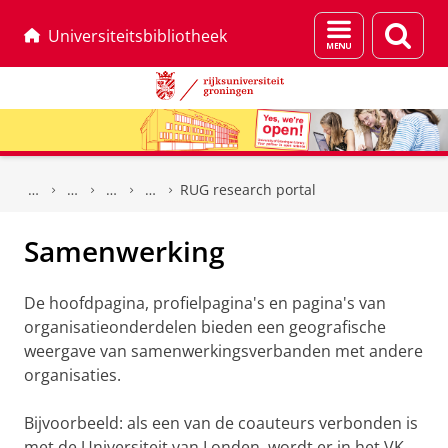
Menu
Zoek
Universiteitsbibliotheek
en
zoeken
Skip
Skip
to
to
RUG research portal
Content
Navigation
Samenwerking
De hoofdpagina, profielpagina's en pagina's van
organisatieonderdelen bieden een geografische
weergave van samenwerkingsverbanden met andere
organisaties.
Bijvoorbeeld: als een van de coauteurs verbonden is
met de Universiteit van Londen, wordt er in het VK