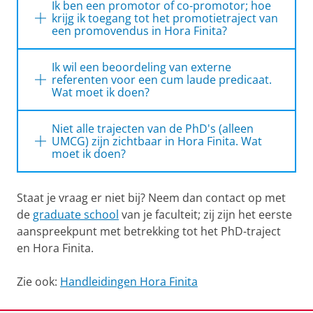
Ik ben een promotor of co-promotor; hoe
krijg ik toegang tot het promotietraject van
een promovendus in Hora Finita?
Zodra je gekoppeld bent aan een
Ik wil een beoordeling van externe
promovendus krijg je toegang tot de
referenten voor een cum laude predicaat.
informatie over de PhD track. Je kunt inloggen
Wat moet ik doen?
op Hora Finita met je p-nummer.
Een lid van de beoordelingscommissie kan
Niet alle trajecten van de PhD's (alleen
aangeven dat een proefschrift cum laude-
UMCG) zijn zichtbaar in Hora Finita. Wat
waardig is en referenten voorstellen. Indien de
moet ik doen?
beoordelingscommissie unaniem aangeeft dat
Open de Promotietrajecten-tab. Standaard
het proefschrift cum laude-waardig is, zal de
Staat je vraag er niet bij? Neem dan contact op met
worden alleen de actieve trajecten getoond.
pedel van de faculteit of een medewerker van
de
graduate school
Door op het kruisje naast het filter 'actief filter
van je faculteit; zij zijn het eerste
de graduate school de namen van de
aanspreekpunt met betrekking tot het PhD-traject
aanpassen ' te klikken (zie afbeelding) worden
referenten invullen en moet de decaan deze
en Hora Finita.
alle trajecten zichtbaar.
goedkeuren.
Zie ook:
Handleidingen Hora Finita
Na deze goedkeuring zal de referenten
gevraagd worden het proefschrift te