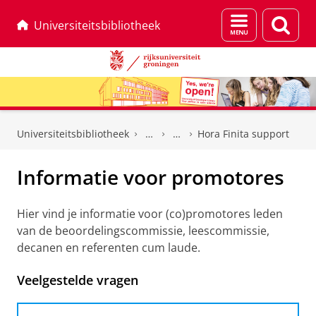
Menu
Zoek
Universiteitsbibliotheek
en
zoeken
Skip
Skip
to
to
Universiteitsbibliotheek
Hora Finita support
Content
Navigation
Informatie voor promotores
Hier vind je informatie voor (co)promotores leden
van de beoordelingscommissie, leescommissie,
decanen en referenten cum laude.
Veelgestelde vragen