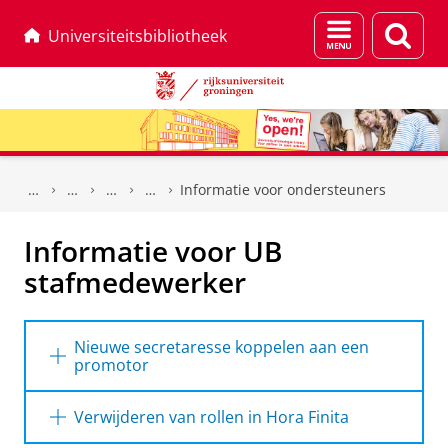
Menu
Zoek
Universiteitsbibliotheek
en
zoeken
Skip
Skip
to
to
Informatie voor ondersteuners
Content
Navigation
Informatie voor UB
stafmedewerker
Nieuwe secretaresse koppelen aan een
promotor
Secretaresse toevoegen aan Hora
Verwijderen van rollen in Hora Finita
Finita