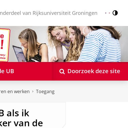
nderdeel van Rijksuniversiteit Groningen
Contr
Nederlands
English
de UB
Doorzoek deze site
ren en werken
Toegang
 als ik
er van de