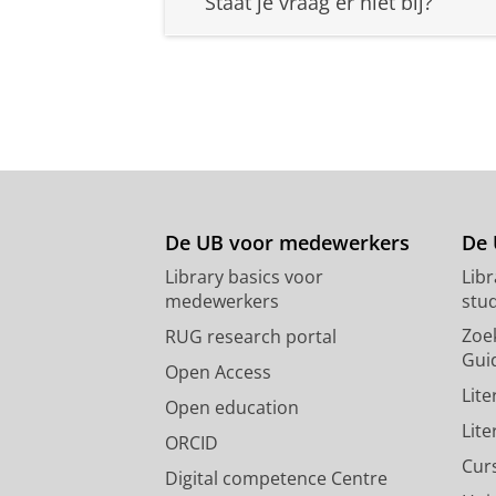
Staat je vraag er niet bij?
De UB voor medewerkers
De 
Library basics voor
Lib
medewerkers
stu
Zoe
RUG research portal
Gui
Open Access
Lit
Open education
Lit
ORCID
Cur
Digital competence Centre