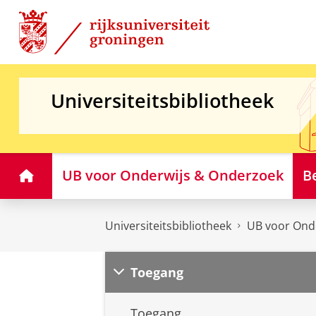
Skip
Skip
to
to
Content
Navigation
Universiteitsbibliotheek
Home
UB voor Onderwijs & Onderzoek
B
Universiteitsbibliotheek
UB voor Ond
Toegang
Toegang