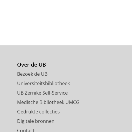
Over de UB
Bezoek de UB
Universiteitsbibliotheek
UB Zernike Self-Service
Medische Bibliotheek UMCG
Gedrukte collecties
Digitale bronnen
Contact