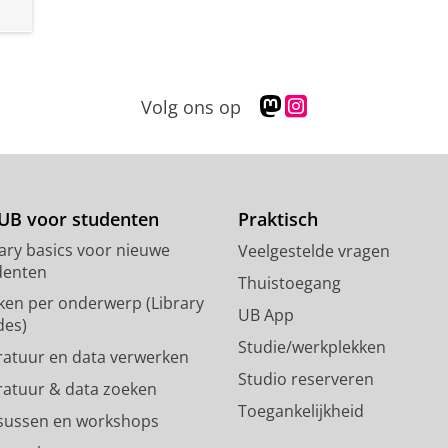
M
I
Volg ons op
a
n
s
s
t
t
o
a
d
g
UB voor studenten
Praktisch
o
r
rary basics voor nieuwe
Veelgestelde vragen
n
a
denten
p
m
Thuistoegang
ken per onderwerp (Library
r
-
UB App
des)
o
a
Studie/werkplekken
f
c
eratuur en data verwerken
i
c
Studio reserveren
eratuur & data zoeken
e
o
Toegankelijkheid
l
u
sussen en workshops
R
n