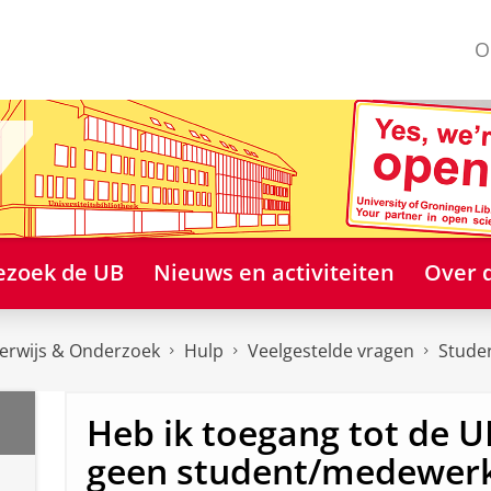
O
ezoek de UB
Nieuws en activiteiten
Over 
erwijs & Onderzoek
Hulp
Veelgestelde vragen
Stude
Heb ik toegang tot de UB
geen student/medewerk