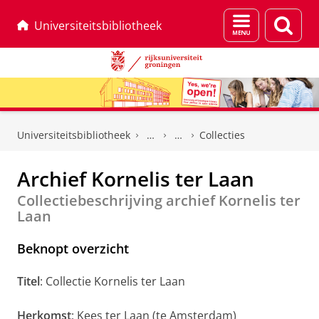
Menu
Zoek
Universiteitsbibliotheek
en
zoeken
Skip
Skip
to
to
Universiteitsbibliotheek
Collecties
Content
Navigation
Archief Kornelis ter Laan
Collectiebeschrijving archief Kornelis ter
Laan
Beknopt overzicht
Titel
: Collectie Kornelis ter Laan
Herkomst
: Kees ter Laan (te Amsterdam)