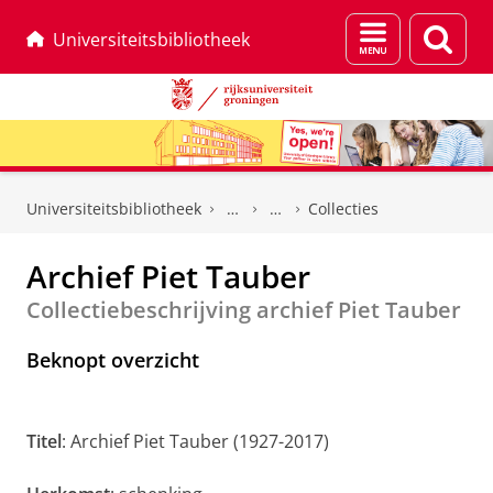
Menu
Zoek
Universiteitsbibliotheek
en
zoeken
Skip
Skip
to
to
Universiteitsbibliotheek
Collecties
Content
Navigation
Archief Piet Tauber
Collectiebeschrijving archief Piet Tauber
Beknopt overzicht
Titel
: Archief Piet Tauber (1927-2017)