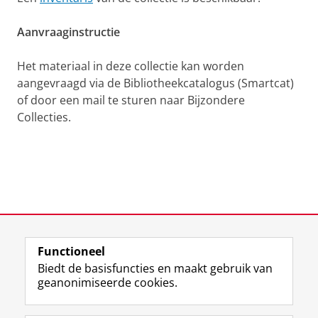
Aanvraaginstructie
Het materiaal in deze collectie kan worden
aangevraagd via de Bibliotheekcatalogus (Smartcat)
of door een mail te sturen naar Bijzondere
Collecties.
Laatst gewijzigd:
12 juni 2025 13:38
Functioneel
View this page in:
English
Biedt de basisfuncties en maakt gebruik van
geanonimiseerde cookies.
M
I
Volg ons op