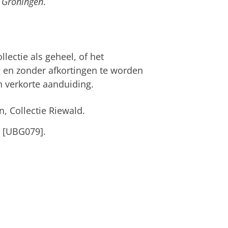
t Groningen
.
lectie als geheel, of het
g en zonder afkortingen te worden
 verkorte aanduiding.
n, Collectie Riewald.
d [UBG079].