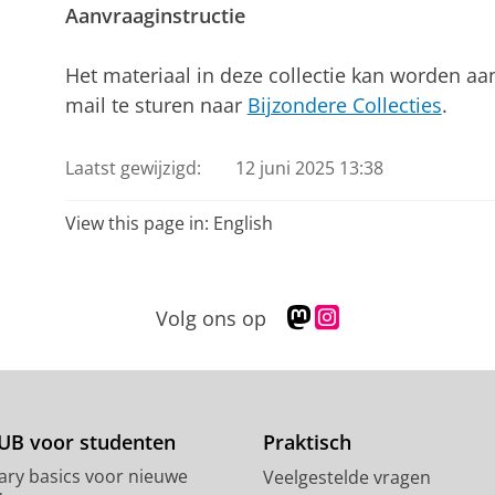
Aanvraaginstructie
Het materiaal in deze collectie kan worden a
mail te sturen naar
Bijzondere Collecties
.
Laatst gewijzigd:
12 juni 2025 13:38
View this page in:
English
M
I
Volg ons op
a
n
s
s
t
t
o
a
d
g
UB voor studenten
Praktisch
o
r
rary basics voor nieuwe
Veelgestelde vragen
n
a