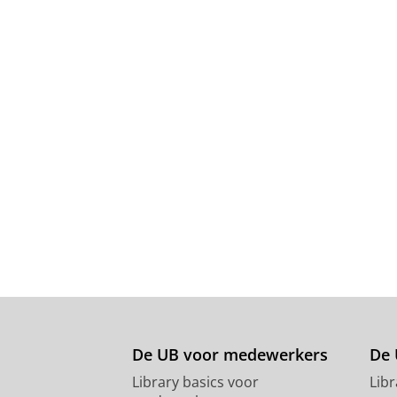
De UB voor medewerkers
De 
Library basics voor
Lib