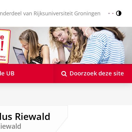
nderdeel van Rijksuniversiteit Groningen
Contr
Nederlands
English
de UB
Doorzoek deze site
dus Riewald
Riewald