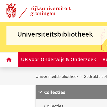
Skip
Skip
to
to
Content
Navigation
Universiteitsbibliotheek
Home
UB voor Onderwijs & Onderzoek
B
Universiteitsbibliotheek
Gedrukte col
Collecties
Collecties