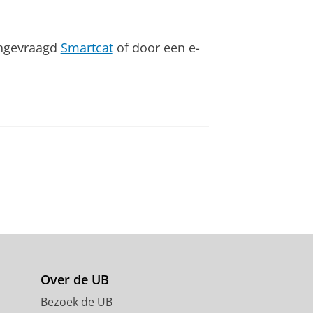
angevraagd
Smartcat
of door een e-
Over de UB
Bezoek de UB