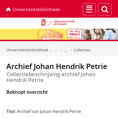
Menu
Zoek
Universiteitsbibliotheek
en
zoeken
Skip
Skip
to
to
Universiteitsbibliotheek
Collecties
Content
Navigation
Archief Johan Hendrik Petrie
Collectiebeschrijving archief Johan
Hendrik Petrie
Beknopt overzicht
Titel
: Archief van Johan Hendrik Petrie