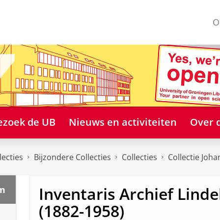
O
ezoek de UB
Nieuws en activiteiten
Over 
lecties
Bijzondere Collecties
Collecties
Collectie Joh
Inventaris Archief Lin
om
(1882-1958)