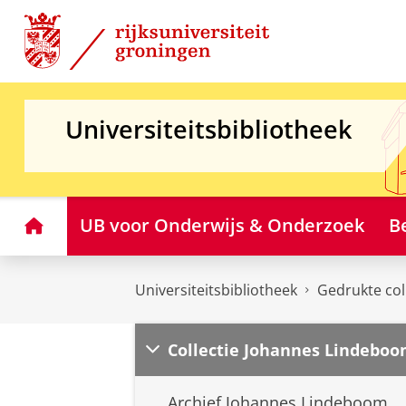
Skip
Skip
to
to
Content
Navigation
Universiteitsbibliotheek
Home
UB voor Onderwijs & Onderzoek
B
Universiteitsbibliotheek
Gedrukte col
Collectie Johannes Lindebo
Archief Johannes Lindeboom