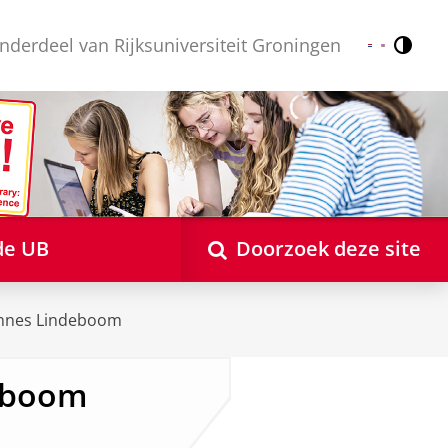
nderdeel van Rijksuniversiteit Groningen
Contr
Nederlands
English
de UB
Doorzoek deze site
annes Lindeboom
deboom