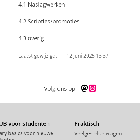
4.1 Naslagwerken
4.2 Scripties/promoties
4.3 overig
Laatst gewijzigd:
12 juni 2025 13:37
M
I
Volg ons op
a
n
s
s
t
t
o
a
d
g
UB voor studenten
Praktisch
o
r
rary basics voor nieuwe
Veelgestelde vragen
n
a