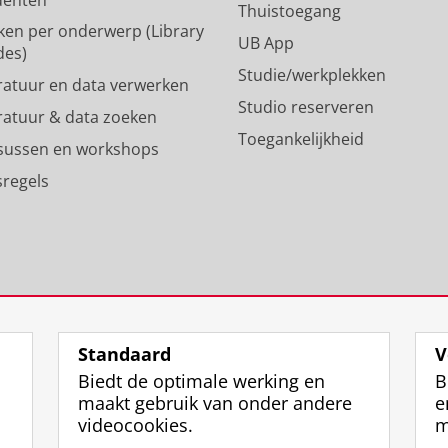
denten
p
m
Thuistoegang
ken per onderwerp (Library
r
-
UB App
des)
o
a
Studie/werkplekken
f
c
eratuur en data verwerken
i
c
Studio reserveren
eratuur & data zoeken
e
o
Toegankelijkheid
l
u
sussen en workshops
R
n
sregels
i
t
j
R
k
i
s
j
u
k
n
s
i
u
v
n
Standaard
V
e
i
Biedt de optimale werking en
B
r
v
maakt gebruik van onder andere
e
s
e
videocookies.
m
i
r