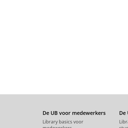
De UB voor medewerkers
De 
Library basics voor
Lib