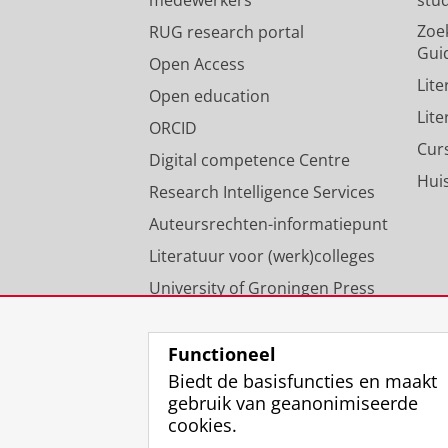
medewerkers
stu
Zoe
RUG research portal
Gui
Open Access
Lit
Open education
Lit
ORCID
Cur
Digital competence Centre
Hui
Research Intelligence Services
Auteursrechten-informatiepunt
Literatuur voor (werk)colleges
University of Groningen Press
Onze expertise
Functioneel
Biedt de basisfuncties en maakt
gebruik van geanonimiseerde
cookies.