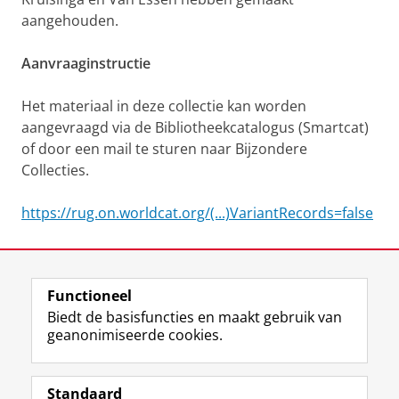
aangehouden.
Aanvraaginstructie
Het materiaal in deze collectie kan worden
aangevraagd via de Bibliotheekcatalogus (Smartcat)
of door een mail te sturen naar Bijzondere
Collecties.
https://rug.on.worldcat.org/(...)VariantRecords=false
Laatst gewijzigd:
12 juni 2025 13:37
Functioneel
View this page in:
English
Biedt de basisfuncties en maakt gebruik van
geanonimiseerde cookies.
M
I
Volg ons op
a
n
Standaard