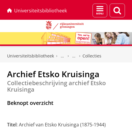
Menu
Zoek
Universiteitsbibliotheek
en
zoeken
Skip
Skip
to
to
Universiteitsbibliotheek
Collecties
Content
Navigation
Archief Etsko Kruisinga
Collectiebeschrijving archief Etsko
Kruisinga
Beknopt overzicht
Titel
: Archief van Etsko Kruisinga (1875-1944)