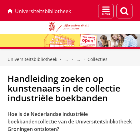
Menu
Zoek
Universiteitsbibliotheek
en
zoeken
Skip
Skip
to
to
Universiteitsbibliotheek
Collecties
Content
Navigation
Handleiding zoeken op
kunstenaars in de collectie
industriële boekbanden
Hoe is de Nederlandse industriële
boekbandencollectie van de Universiteitsbibliotheek
Groningen ontsloten?