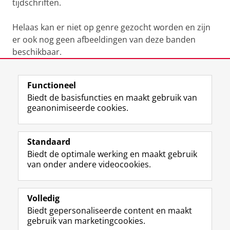
tijdschriften.
Helaas kan er niet op genre gezocht worden en zijn
er ook nog geen afbeeldingen van deze banden
beschikbaar.
Laatst gewijzigd:
12 juni 2025 13:34
Functioneel
Biedt de basisfuncties en maakt gebruik van
geanonimiseerde cookies.
M
I
Volg ons op
a
n
Standaard
s
s
Biedt de optimale werking en maakt gebruik
t
t
De UB voor medewerkers
van onder andere videocookies.
o
a
De UB voor studenten
d
g
o
r
Praktisch
n
a
Volledig
p
m
Biedt gepersonaliseerde content en maakt
Over de UB
r
-
gebruik van marketingcookies.
o
a