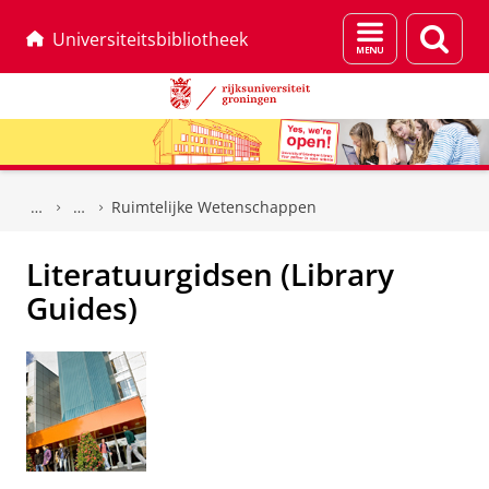
Menu
Zoek
Universiteitsbibliotheek
en
zoeken
Skip
Skip
to
to
Ruimtelijke Wetenschappen
Content
Navigation
Literatuurgidsen (Library
Guides)