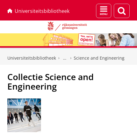
Menu
Zoek
Universiteitsbibliotheek
en
zoeken
Skip
Skip
to
to
Universiteitsbibliotheek
Science and Engineering
Content
Navigation
Collectie Science and
Engineering