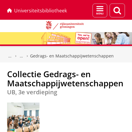
Menu
Zoek
Universiteitsbibliotheek
en
zoeken
Skip
Skip
to
to
Gedrags- en Maatschappijwetenschappen
Content
Navigation
Collectie Gedrags- en
Maatschappijwetenschappen
UB, 3e verdieping