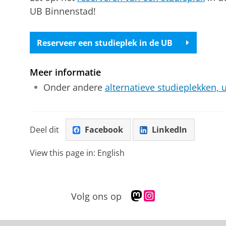
UB Binnenstad!
Reserveer een studieplek in de UB
Meer informatie
Onder andere
alternatieve studieplekken, 
Deel dit
Facebook
LinkedIn
View this page in:
English
M
I
Volg ons op
a
n
s
s