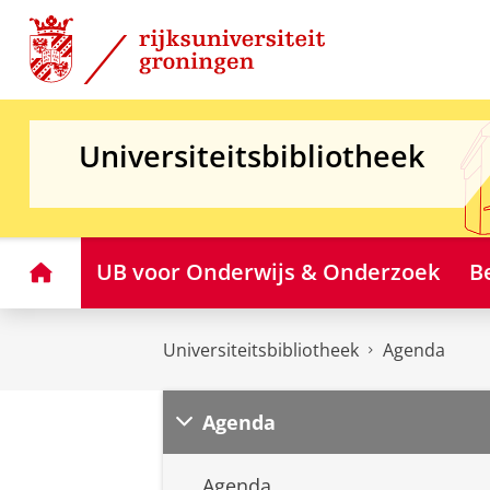
Skip
Skip
to
to
Content
Navigation
Universiteitsbibliotheek
Home
UB voor Onderwijs & Onderzoek
B
Universiteitsbibliotheek
Agenda
Agenda
Agenda