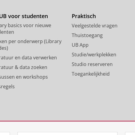
t
t
o
a
d
g
UB voor studenten
Praktisch
o
r
rary basics voor nieuwe
Veelgestelde vragen
n
a
denten
p
m
Thuistoegang
ken per onderwerp (Library
r
-
UB App
des)
o
a
Studie/werkplekken
f
c
eratuur en data verwerken
i
c
Studio reserveren
eratuur & data zoeken
e
o
Toegankelijkheid
l
u
sussen en workshops
R
n
sregels
i
t
j
R
k
i
s
j
u
k
n
s
i
u
v
n