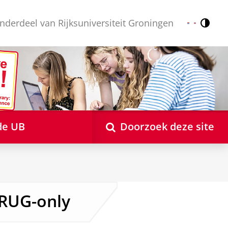
nderdeel van Rijksuniversiteit Groningen
Contr
Nederlands
English
de UB
Doorzoek deze site
 RUG-only