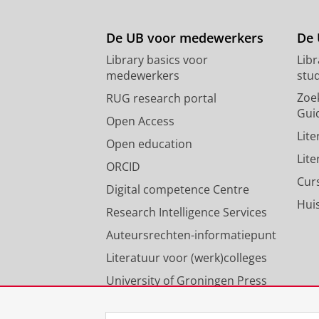
De UB voor medewerkers
De 
Library basics voor
Lib
medewerkers
stu
Zoe
RUG research portal
Gui
Open Access
Lit
Open education
Lit
ORCID
Cur
Digital competence Centre
Hui
Research Intelligence Services
Auteursrechten-informatiepunt
Literatuur voor (werk)colleges
University of Groningen Press
Onze expertise