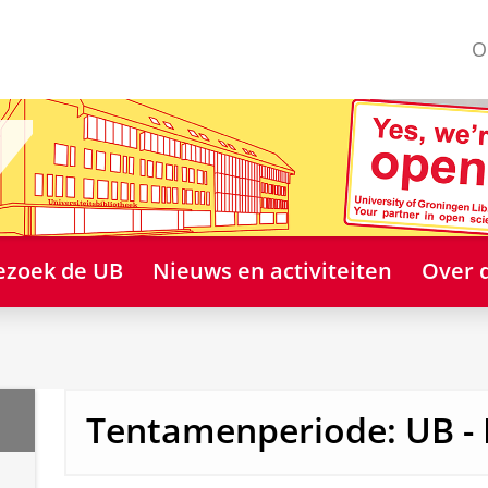
O
ezoek de UB
Nieuws en activiteiten
Over 
Tentamenperiode: UB -