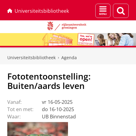
Menu
Zoek
Universiteitsbibliotheek
en
zoeken
Skip
Skip
to
to
Universiteitsbibliotheek
Agenda
Content
Navigation
Fototentoonstelling:
Buiten/aards leven
Vanaf:
vr 16-05-2025
Tot en met:
do 16-10-2025
Waar:
UB Binnenstad