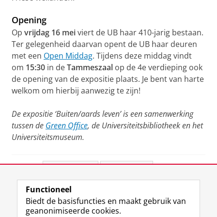
Opening
Op
vrijdag 16 mei
viert de UB haar 410-jarig bestaan.
Ter gelegenheid daarvan opent de UB haar deuren
met een
Open Middag
. Tijdens deze middag vindt
om
15:30
in de
Tammeszaal
op de 4e verdieping
ook
de opening van de expositie plaats. Je bent van harte
welkom om hierbij aanwezig te zijn!
De expositie ‘Buiten/aards leven’ is een samenwerking
tussen de
Green Office
, de Universiteitsbibliotheek en het
Universiteitsmuseum.
Deel dit
Facebook
LinkedIn
Functioneel
View this page in:
English
Biedt de basisfuncties en maakt gebruik van
geanonimiseerde cookies.