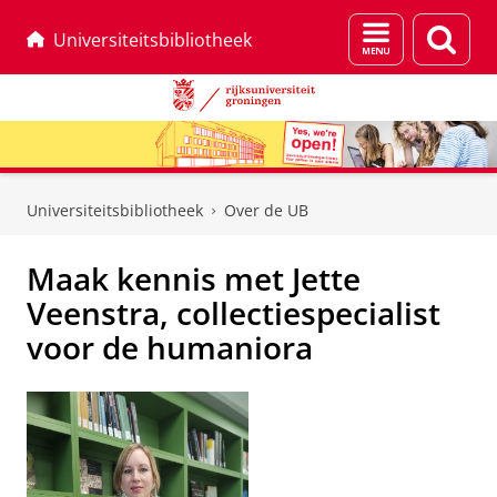
Menu
Zoek
Universiteitsbibliotheek
en
zoeken
Skip
Skip
to
to
Universiteitsbibliotheek
Over de UB
Content
Navigation
Maak kennis met Jette
Veenstra, collectiespecialist
voor de humaniora