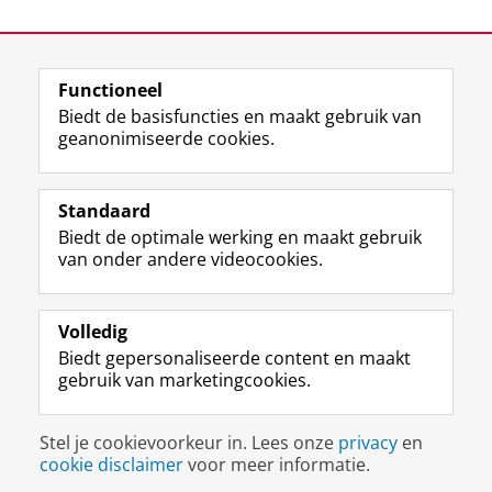
Laatst gewijzigd:
21 juli 2026 09:56
Functioneel
View this page in:
English
Biedt de basisfuncties en maakt gebruik van
geanonimiseerde cookies.
M
I
Volg ons op
a
n
Standaard
s
s
Biedt de optimale werking en maakt gebruik
t
t
De UB voor medewerkers
van onder andere videocookies.
o
a
De UB voor studenten
d
g
o
r
Praktisch
n
a
Volledig
p
m
Biedt gepersonaliseerde content en maakt
Over de UB
r
-
gebruik van marketingcookies.
o
a
f
c
Disclaimer & Copyright
Privacy
Cookies
i
c
Stel je cookievoorkeur in. Lees onze
privacy
en
Inloggen
e
o
cookie disclaimer
voor meer informatie.
l
u