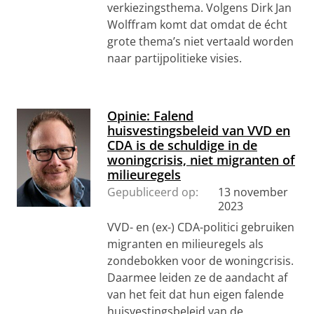
verkiezingsthema. Volgens Dirk Jan
Wolffram komt dat omdat de écht
grote thema’s niet vertaald worden
naar partijpolitieke visies.
Opinie: Falend
huisvestingsbeleid van VVD en
CDA is de schuldige in de
woningcrisis, niet migranten of
milieuregels
Gepubliceerd op:
13 november
2023
VVD- en (ex-) CDA-politici gebruiken
migranten en milieuregels als
zondebokken voor de woningcrisis.
Daarmee leiden ze de aandacht af
van het feit dat hun eigen falende
huisvestingsbeleid van de