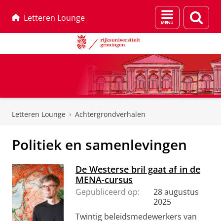
Menu
Zoek
Letteren Lounge
en
zoeken
Skip
Skip
to
to
Letteren Lounge
Achtergrondverhalen
Content
Navigation
Politiek en samenlevingen
De Westerse bril gaat af in de
MENA-cursus
Gepubliceerd op:
28 augustus
2025
Twintig beleidsmedewerkers van