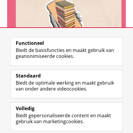
Functioneel
Biedt de basisfuncties en maakt gebruik van
geanonimiseerde cookies.
View this page in:
English
Standaard
Biedt de optimale werking en maakt gebruik
van onder andere videocookies.
Volledig
L
Y
Social Media
Biedt gepersonaliseerde content en maakt
i
o
gebruik van marketingcookies.
n
u
k
T