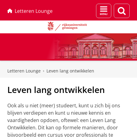
Menu
Zoek
Letteren Lounge
en
zoeken
Skip
Skip
to
to
Letteren Lounge
Leven lang ontwikkelen
Content
Navigation
Leven lang ontwikkelen
Ook als u niet (meer) studeert, kunt u zich bij ons
blijven verdiepen en kunt u nieuwe kennis en
vaardigheden opdoen, oftewel: een Leven Lang
Ontwikkelen. Dit kan op formele manieren, door
bijvoorbeeld een cursus voor professionals te