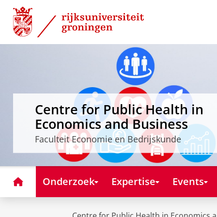
Skip
Skip
to
to
Content
Navigation
Centre for Public Health in
Economics and Business
Faculteit Economie en Bedrijskunde
Home
Onderzoek
Expertise
Events
Centre for Public Health in Economics 