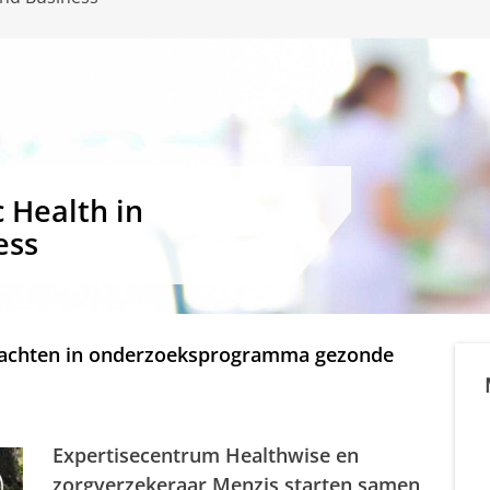
c Health in
ess
rachten in onderzoeksprogramma gezonde
Expertisecentrum Healthwise en
zorgverzekeraar Menzis starten samen