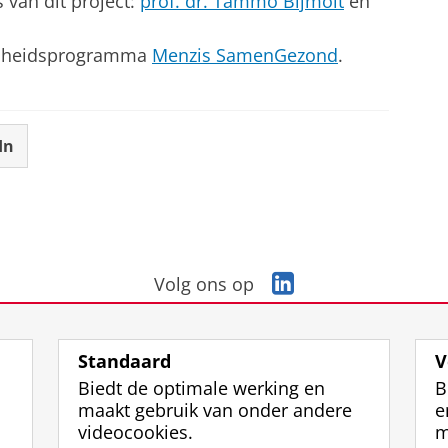
 van dit project:
prof. dr. Tammo Bijmolt
en
ondheidsprogramma
Menzis SamenGezond
.
In
L
Volg ons op
i
n
k
Standaard
V
e
Biedt de optimale werking en
B
d
maakt gebruik van onder andere
e
I
videocookies.
m
n