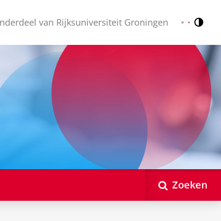
nderdeel van Rijksuniversiteit Groningen
Contr
Nederlands
English
Zoeken