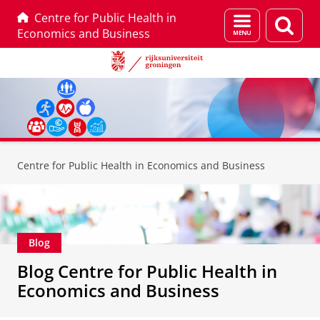
Centre for Public Health in
Menu
Zoek
Economics and Business
en
zoeken
Skip
Skip
to
to
Centre for Public Health in Economics and Business
Content
Navigation
Blog
Blog Centre for Public Health in
Economics and Business