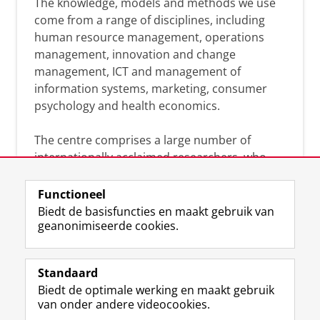
The knowledge, models and methods we use
come from a range of disciplines, including
human resource management, operations
management, innovation and change
management, ICT and management of
information systems, marketing, consumer
psychology and health economics.
The centre comprises a large number of
internationally acclaimed researchers, who
can help you analyse the solutions and
strategies that will benefit your organisation.
Functioneel
Together we will search for academic
Biedt de basisfuncties en maakt gebruik van
geanonimiseerde cookies.
evidence-based answers to your practice-
driven questions.
Standaard
Biedt de optimale werking en maakt gebruik
van onder andere videocookies.