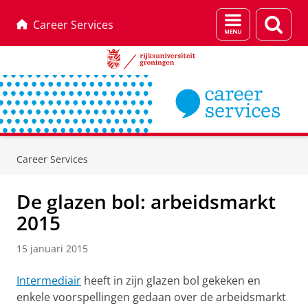
Menu
Zoek
Career Services
en
zoeken
Skip
Skip
to
to
Career Services
Content
Navigation
De glazen bol: arbeidsmarkt
2015
15 januari 2015
Intermediair
heeft in zijn glazen bol gekeken en
enkele voorspellingen gedaan over de arbeidsmarkt