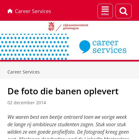
Menu
Zoek
Career Services
en
zoeken
Skip
Skip
to
to
Career Services
Content
Navigation
De foto die banen oplevert
02 december 2014
We waren best een beetje ontroerd toen we vorige week
de lange rij ambitieuze studenten zagen. Stuk voor stuk
wilden ze een goede profielfoto. De fotograaf kreeg geen