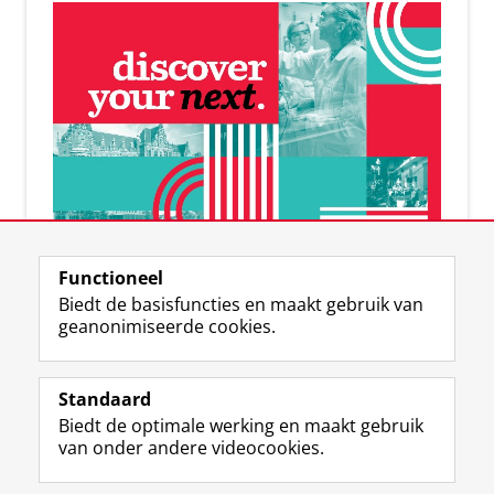
De online RUG-community
Functioneel
Banen | connecties | events
Biedt de basisfuncties en maakt gebruik van
geanonimiseerde cookies.
Standaard
Biedt de optimale werking en maakt gebruik
F
I
L
Volg ons op
van onder andere videocookies.
a
n
i
c
s
n