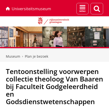
Menu
Zoek
Universiteitsmuseum
en
zoeken
Skip
Skip
to
to
Museum
Plan je bezoek
Content
Navigation
Tentoonstelling voorwerpen
collectie theoloog Van Baaren
bij Faculteit Godgeleerdheid
en
Godsdienstwetenschappen