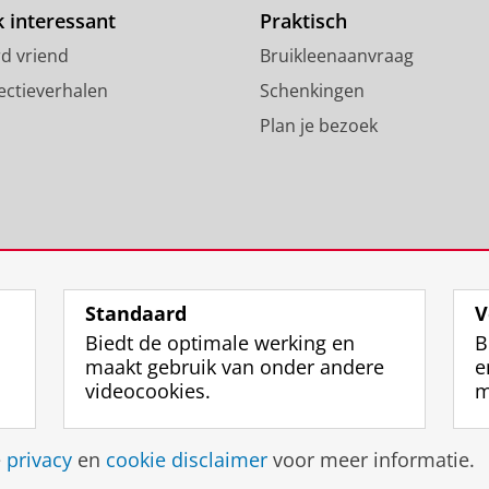
o
e
g
 interessant
Praktisch
o
r
r
d vriend
Bruikleenaanvraag
k
p
a
p
r
m
ectieverhalen
Schenkingen
a
o
-
Plan je bezoek
g
f
a
i
i
c
n
e
c
a
l
o
R
R
u
i
i
n
j
j
t
k
k
R
Standaard
V
s
s
i
Biedt de optimale werking en
B
u
u
j
maakt gebruik van onder andere
e
n
n
k
videocookies.
m
i
i
s
v
v
u
Disclaimer & Copyright
Privacy
e
e
Cookies
n
Inlo
e
privacy
en
cookie disclaimer
voor meer informatie.
r
r
i