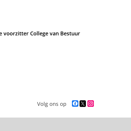
e voorzitter College van Bestuur
F
T
I
Volg ons op
a
w
n
c
i
s
e
t
t
b
t
a