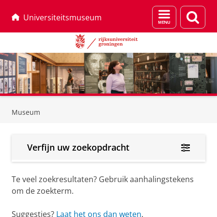
Menu
Zoek
Universiteitsmuseum
en
zoeken
Skip
Skip
to
to
Museum
Content
Navigation
Verfijn uw zoekopdracht
Te veel zoekresultaten? Gebruik aanhalingstekens
om de zoekterm.
Suggesties?
Laat het ons dan weten
.