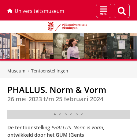
Menu
Zoek
Universiteitsmuseum
en
zoeken
Skip
Skip
to
to
Museum
Tentoonstellingen
Content
Navigation
PHALLUS. Norm & Vorm
26 mei 2023 t/m 25 februari 2024
Foto: Martin Corazzoli
De tentoonstelling
PHALLUS. Norm & Vorm
,
ontwikkeld door het GUM (Gents