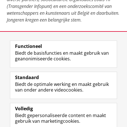
(Transgender Infopunt) en een onderzoekscomité van
wetenschappers en kunstenaars uit België en daarbuiten.
Jongeren kregen een belangrijke stem.
Laatst gewijzigd:
18 november 2024 16:39
Functioneel
View this page in:
English
Biedt de basisfuncties en maakt gebruik van
geanonimiseerde cookies.
F
T
I
Volg ons op
a
w
n
Standaard
c
i
s
Biedt de optimale werking en maakt gebruik
e
t
t
Over het museum
van onder andere videocookies.
b
t
a
Ook interessant
o
e
g
o
r
r
Praktisch
k
p
a
Volledig
p
r
m
Biedt gepersonaliseerde content en maakt
Volg ons op
a
o
-
gebruik van marketingcookies.
g
f
a