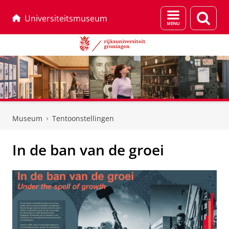
Menu
Zoek
Universiteitsmuseum
en
zoeken
Skip
Skip
to
to
Museum
Tentoonstellingen
Content
Navigation
In de ban van de groei