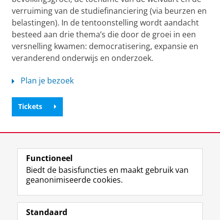
verruiming van de studiefinanciering (via beurzen en
belastingen). In de tentoonstelling wordt aandacht
besteed aan drie thema’s die door de groei in een
versnelling kwamen: democratisering, expansie en
veranderend onderwijs en onderzoek.
Plan je bezoek
Tickets
Laatst gewijzigd:
07 april 2022 15:35
Functioneel
View this page in:
English
Biedt de basisfuncties en maakt gebruik van
geanonimiseerde cookies.
F
T
I
Volg ons op
a
w
n
Standaard
c
i
s