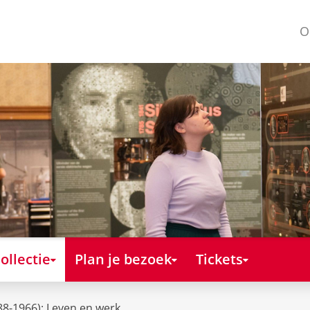
O
ollectie
Plan je bezoek
Tickets
888-1966): Leven en werk