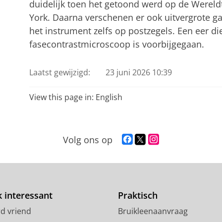
duidelijk toen het getoond werd op de Wereld
York. Daarna verschenen er ook uitvergrote g
het instrument zelfs op postzegels. Een eer di
fasecontrastmicroscoop is voorbijgegaan.
Laatst gewijzigd:
23 juni 2026 10:39
View this page in:
English
F
T
I
Volg ons op
a
w
n
c
i
s
e
t
t
b
t
a
o
e
g
 interessant
Praktisch
o
r
r
d vriend
Bruikleenaanvraag
k
p
a