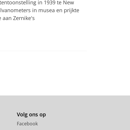
tentoonstelling in 1939 te New
alvanometers in musea en prijkte
e aan Zernike's
Volg ons op
Facebook