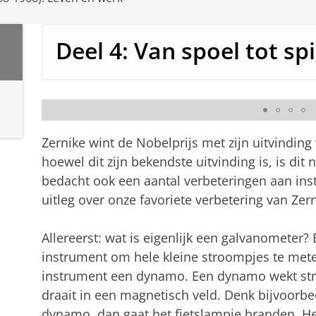
Deel 4: Van spoel tot sp
Zernike met galvanometer
Zernike wint de Nobelprijs met zijn uitvindin
hoewel dit zijn bekendste uitvinding is, is dit ni
bedacht ook een aantal verbeteringen aan inst
uitleg over onze favoriete verbetering van Zer
Allereerst: wat is eigenlijk een galvanometer?
instrument om hele kleine stroompjes te mete
instrument een dynamo. Een dynamo wekt str
draait in een magnetisch veld. Denk bijvoorbe
dynamo, dan gaat het fietslampje branden. He