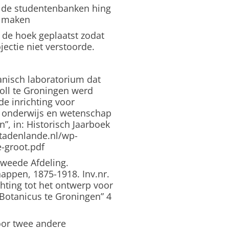
en de studentenbanken hing
n maken
 de hoek geplaatst zodat
ectie niet verstoorde.
anisch laboratorium dat
oll te Groningen werd
ede inrichting voor
r onderwijs en wetenschap
”, in: Historisch Jaarboek
stadenlande.nl/wp-
-groot.pdf
Tweede Afdeling.
ppen, 1875-1918. Inv.nr.
chting tot het ontwerp voor
Botanicus te Groningen” 4
oor twee andere