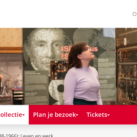
O
ollectie
Plan je bezoek
Tickets
888-1966): Leven en werk