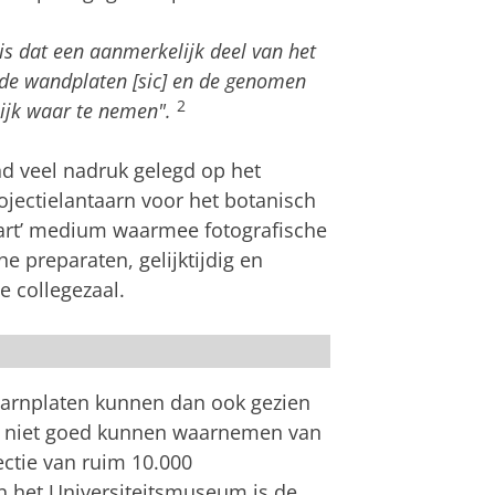
is dat een aanmerkelijk deel van het
f de wandplaten [sic] en de genomen
2
ijk waar te nemen".
nd veel nadruk gelegd op het
ojectielantaarn voor het botanisch
e-art’ medium waarmee fotografische
e preparaten, gelijktijdig en
e collegezaal.
rijvingen van de lantaarnplaten.
aarnplaten kunnen dan ook gezien
et niet goed kunnen waarnemen van
ectie van ruim 10.000
an het Universiteitsmuseum is de