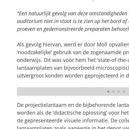
"Een natuurlijk gevolg van deze omstandigheden 
auditorium niet in staat is te zien op het bord o
proeven en gedemonstreerde preparaten behoorl
Als gevolg hiervan, werd er door Moll opvalle
‘noodzakelijke’ gebruik van de zogenaamde pr
onderwijs. Dit was voor hem het ‘state-of-th
lantaarnplaten van bijvoorbeeld microscopisch
uitvergroot konden worden geprojecteerd in d
Afb. 1 Lantaarnplaten. Boekje met daarin de besch
De projectielantaarn en de bijbehorende lant
worden als de ‘didactische oplossing’ voor h
de gepresenteerde visuele informatie. De coll
lantaarnplaten zoals aanwezig in het depot v