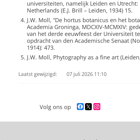
universiteiten, namelijk Leiden en Utrecht: 
Netherlands (E.J. Brill – Leiden, 1934) 15.
J.W. Moll, “De hortus botanicus en het bota
Academia Groninga, MDCXIV-MCMXIV: gede
van het derde eeuwfeest der Universiteit t
opdracht van den Academische Senaat (No
1914): 473.
J.W. Moll, Phytography as a fine art (Leiden
Laatst gewijzigd:
07 juli 2026 11:10
F
T
I
Volg ons op
a
w
n
c
i
s
e
t
t
b
t
a