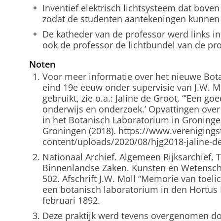
Inventief elektrisch lichtsysteem dat bov
zodat de studenten aantekeningen kunne
De katheder van de professor werd links in
ook de professor de lichtbundel van de proj
Noten
Voor meer informatie over het nieuwe Bot
eind 19e eeuw onder supervisie van J.W. M
gebruikt, zie o.a.: Jaline de Groot, “’Een go
onderwijs en onderzoek.’ Opvattingen ove
in het Botanisch Laboratorium in Groningen
Groningen (2018). https://www.vereniging
content/uploads/2020/08/hjg2018-jaline-de
Nationaal Archief. Algemeen Rijksarchief, 
Binnenlandse Zaken. Kunsten en Wetenscha
502. Afschrift J.W. Moll “Memorie van toeli
een botanisch laboratorium in den Hortus 
februari 1892.
Deze praktijk werd tevens overgenomen d