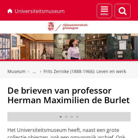
Menu
Zoek
Universiteitsmuseum
en
zoeken
Skip
Skip
to
to
Museum
Frits Zernike (1888-1966): Leven en werk
Content
Navigation
De brieven van professor
Herman Maximilien de Burlet
Professor De Burlet in 1932
Het Universiteitsmuseum heeft, naast een grote
collectie objecten, ook een omvangrijk archief. Ook