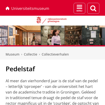
Menu
Zoek
Universiteitsmuseum
en
zoeken
Skip
Skip
to
to
Museum
Collectie
Collectieverhalen
Content
Navigation
Pedelstaf
Al meer dan vierhonderd jaar is de staf van de pedel
– letterlijk ‘oproeper’ - van de universiteit het hart
van de academische traditie in Groningen. Gekleed
in traditioneel tenue draagt de pedel de staf voor de
rector magnificus uit in de ‘courtège’, de optocht van