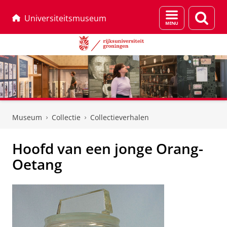
Menu
Zoek
Universiteitsmuseum
en
zoeken
Skip
Skip
to
to
Museum
Collectie
Collectieverhalen
Content
Navigation
Hoofd van een jonge Orang-
Oetang