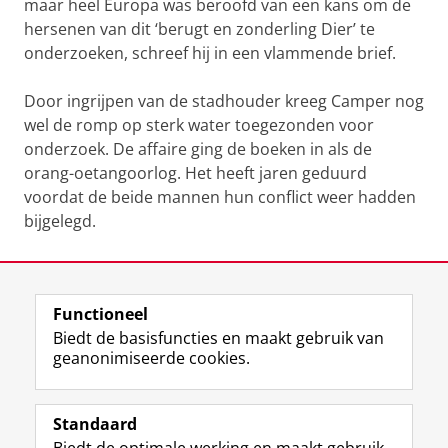
maar heel Europa was beroofd van een kans om de
hersenen van dit ‘berugt en zonderling Dier’ te
onderzoeken, schreef hij in een vlammende brief.
Door ingrijpen van de stadhouder kreeg Camper nog
wel de romp op sterk water toegezonden voor
onderzoek. De affaire ging de boeken in als de
orang-oetangoorlog. Het heeft jaren geduurd
voordat de beide mannen hun conflict weer hadden
bijgelegd.
Laatst gewijzigd:
17 juli 2026 16:17
Functioneel
View this page in:
English
Biedt de basisfuncties en maakt gebruik van
geanonimiseerde cookies.
F
T
I
Volg ons op
a
w
n
Standaard
c
i
s