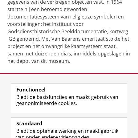
gegevens van de verkregen objecten vast. In 1964
startte hij een beroemd geworden
documentatiesysteem van religieuze symbolen en
voorstellingen: het Instituut voor
Godsdiensthistorische Beelddocumentatie, kortweg
IGB genoemd. Met Van Baarens emeritaat stokte het
project en het omvangrijke kaartsysteem staat,
samen met duizenden dia’s, inmiddels opgeslagen in
het depot van dit museum.
Laatst gewijzigd:
27 mei 2026 11:53
Functioneel
View this page in:
English
Biedt de basisfuncties en maakt gebruik van
geanonimiseerde cookies.
F
T
I
Volg ons op
a
w
n
Standaard
c
i
s
Biedt de optimale werking en maakt gebruik
e
t
t
Over het museum
van onder andere videocookies.