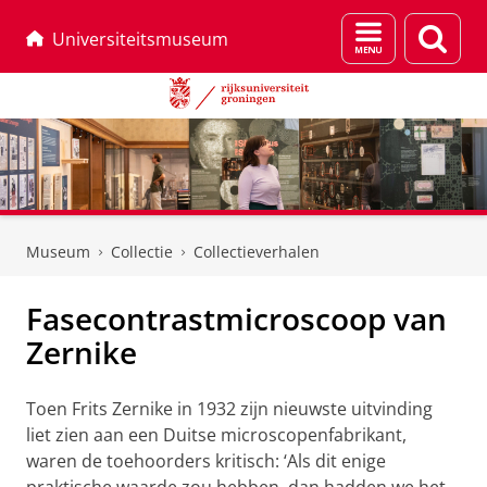
Menu
Zoek
Universiteitsmuseum
en
zoeken
Skip
Skip
to
to
Museum
Collectie
Collectieverhalen
Content
Navigation
Fasecontrastmicroscoop van
Zernike
Toen Frits Zernike in 1932 zijn nieuwste uitvinding
liet zien aan een Duitse microscopenfabrikant,
waren de toehoorders kritisch: ‘Als dit enige