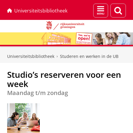
Menu
Zoek
Universiteitsbibliotheek
en
zoeken
Skip
Skip
to
to
Universiteitsbibliotheek
Studeren en werken in de UB
Content
Navigation
Studio’s reserveren voor een
week
Maandag t/m zondag